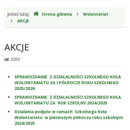
Gdzie
Jesteś tutaj:
Strona główna
Wolontariat
jesteśmy
AKCJE
AKCJE
Liczba
3263
odwiedzających:
SPRAWOZDANIE Z DZIAŁALNOŚCI SZKOLNEGO KOŁA
WOLONTARIATU ZA I PÓŁROCZE ROKU SZKOLNEGO
2025/2026
SPRAWOZDANIE Z DZIAŁALNOŚCI SZKOLNEGO KOŁA
WOLONTARIATU ZA ROK SZKOLNY 2024/2025
Działania podjęte w ramach Szkolnego Koła
Wolontariatu w pierwszym półroczu roku szkolnym
2024/2025