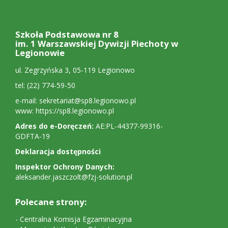
Stopka:
adres,
Szkoła Podstawowa nr 8
polecane
im. 1 Warszawskiej Dywizji Piechoty w
Legionowie
strony
ul. Zegrzyńska 3, 05-119 Legionowo
tel: (22) 774-59-50
e-mail:
sekretariat@sp8.legionowo.pl
www:
https://sp8.legionowo.pl
Adres do e-Doręczeń:
AE:PL-44377-99316-
GDFTA-19
Deklaracja dostępności
Inspektor Ochrony Danych:
aleksander.jaszczolt@fzj-solution.pl
Polecane strony:
-
Centralna Komisja Egzaminacyjna