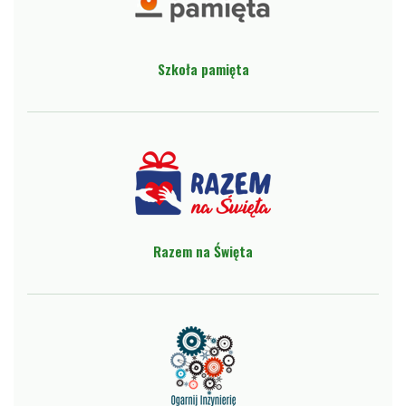
szkołach
podstawowych
w
Szkoła pamięta
Gminie
Miejskiej
Legionowo
Razem na Święta