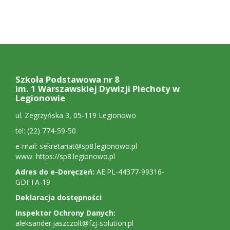
Stopka:
adres,
Szkoła Podstawowa nr 8
polecane
im. 1 Warszawskiej Dywizji Piechoty w
Legionowie
strony
ul. Zegrzyńska 3, 05-119 Legionowo
tel: (22) 774-59-50
e-mail:
sekretariat@sp8.legionowo.pl
www:
https://sp8.legionowo.pl
Adres do e-Doręczeń:
AE:PL-44377-99316-
GDFTA-19
Deklaracja dostępności
Inspektor Ochrony Danych:
aleksander.jaszczolt@fzj-solution.pl