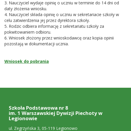
3. Nauczyciel wydaje opinię o uczniu w terminie do 14 dni od
daty złożenia wniosku.
4. Nauczyciel składa opinię o uczniu w sekretariacie szkoły w
celu zatwierdzenia jej przez dyrektora szkoły.
5. Rodzic odbiera informację z sekretariatu szkoły za
pokwitowaniem odbioru.
6. Wniosek złożony przez wnioskodawcę oraz kopia opinii
pozostają w dokumentacji ucznia.
Wniosek do pobrania
Stopka:
adres,
Szkoła Podstawowa nr 8
polecane
im. 1 Warszawskiej Dywizji Piechoty w
Legionowie
strony
ul. Zegrzyńska 3, 05-119 Legionowo