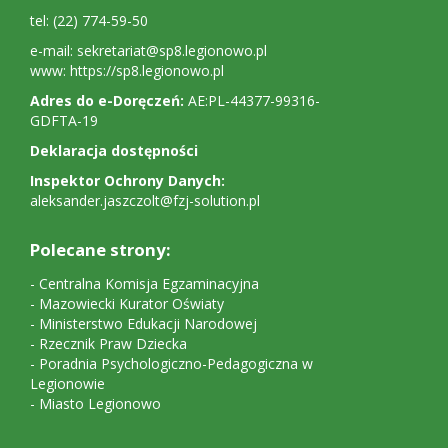
tel: (22) 774-59-50
e-mail:
sekretariat@sp8.legionowo.pl
www:
https://sp8.legionowo.pl
Adres do e-Doręczeń:
AE:PL-44377-99316-
GDFTA-19
Deklaracja dostępności
Inspektor Ochrony Danych:
aleksander.jaszczolt@fzj-solution.pl
Polecane strony:
-
Centralna Komisja Egzaminacyjna
-
Mazowiecki Kurator Oświaty
-
Ministerstwo Edukacji Narodowej
-
Rzecznik Praw Dziecka
-
Poradnia Psychologiczno-Pedagogiczna w
Legionowie
-
Miasto Legionowo